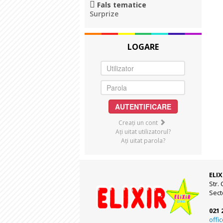
Fals tematice
Surprize
LOGARE
AUTENTIFICARE
Creaţi un cont
Aţi uitat utilizatorul?
Aţi uitat parola?
ELIX
Str. 
Sect
021 
offi