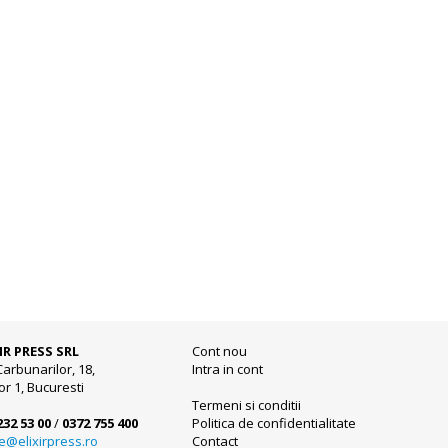
IR PRESS SRL
Cont nou
Carbunarilor, 18,
Intra in cont
or 1, Bucuresti
Termeni si conditii
232 53 00
/
0372 755 400
Politica de confidentialitate
ce@elixirpress.ro
Contact