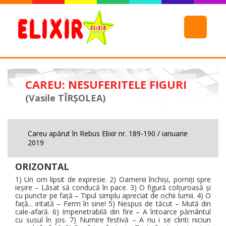
CAREU: NESUFERITELE FIGURI
(Vasile TÎRŞOLEA)
Careu apărut în Rebus Elixir nr. 189-190 / ianuarie
2019
ORIZONTAL
1) Un om lipsit de expresie. 2) Oamenii închişi, porniţi spre
ieşire – Lăsat să conducă în pace. 3) O figură colţuroasă şi
cu puncte pe faţă – Tipul simplu apreciat de ochii lumii. 4) O
faţă... iritată – Ferm în sine! 5) Nespus de tăcut – Mută din
cale-afară. 6) Impenetrabilă din fire – A întoarce pământul
cu susul în jos. 7) Numire festivă – A nu i se clinti niciun