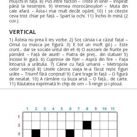
muşchi în faţă. 8) Pus între factori – Triste în sine! – Inspirat
până la nesimţire. 9) Vremea morocănoşilor! – Muta din
cale afară – Ăsta-i mai mult decât opărit. 10) I se citeşte
ceva trist chiar pe faţă – Spart la ochi. 11) Închis în mină (2
cuv.).
VERTICAL
1) Ăsteia nu prea îi ies vorbe. 2) Soţ căruia i-a căzut faţa! –
Omul cu masca pe figură. 3) E tot un moft (pl.) – Este
crunt... dar se socate untul din el! 4) O aşezare de frunte pe
pământ – Faţă de aiurit! – Piatra de preţ... din statuie! 5)
Incisivi în gură. 6) Cuprinse de fiţe! – Aspră din fire – Faţa
întoarsă a urâtului. 7) Câine cu faţă umană – Metropola
celor serioşi! 8) Unele cărora viaţa le-a făcut nişte figuri
urâte – Triumf fără conţinut! 9) Care trage în faţă – O figură
de neuitat. 10) A rămâne cu buza arsă – O faţă... de carte.
11) Răutatea exprimată în chip de om – Îi ninge şi-i plouă.