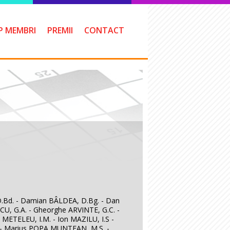
P MEMBRI
PREMII
CONTACT
, D.Bd. - Damian BÂLDEA, D.Bg. - Dan
U, G.A. - Gheorghe ARVINTE, G.C. -
 METELEU, I.M. - Ion MAZILU, I.S -
M. - Marius POPA MUNTEAN, M.S. -