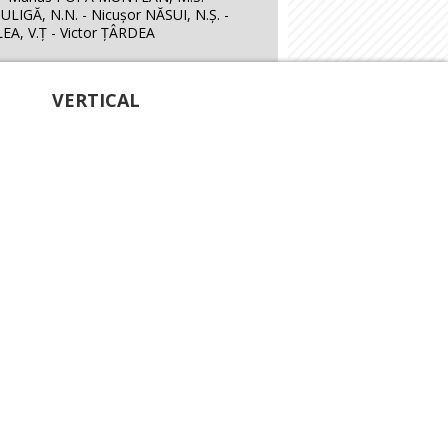
LIGĂ, N.N. - Nicuşor NĂSUI, N.Ş. -
LEA, V.Ţ - Victor ŢÂRDEA
VERTICAL