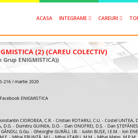
ACASA
INTEGRAME
CAREURI
TO
GMISTICA (2) (CAREU COLECTIV)
 Grup ENIGMISTICA))
15-216 / martie 2020
ui Facebook ENIGMISTICA
 - Constantin CIOROBEA, C.R. - Cristian ROTARIU, C.U. - Costel UNTEA
 D.G. - Dumitru GUINEA, D.O. - Dan ONOFREI, D.Ş. - Dan ŞTEFĂNESC
ÂNDU, G.Gu. - Gheorghe GURĂU, I.B. - Iustin BUŞE, I.E.M. - Ion ENE
 M.F. - Mihai FRUNZĂ, M.J. - Mihai JITARU, M.M. - Mihai Matei, M.P.