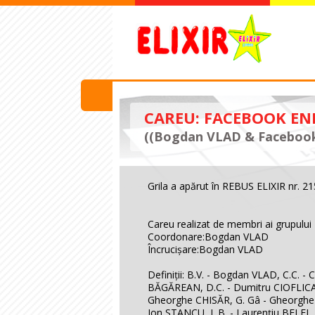
CAREU: FACEBOOK ENI
((Bogdan VLAD & Facebook
Grila a apărut în REBUS ELIXIR nr. 2
Careu realizat de membri ai grupul
Coordonare:Bogdan VLAD
Încrucişare:Bogdan VLAD
Definiţii: B.V. - Bogdan VLAD, C.C.
BĂGĂREAN, D.C. - Dumitru CIOFLICA,
Gheorghe CHISĂR, G. Gâ - Gheorghe G
Ion STANCU, L.B. - Laurenţiu BELEI,