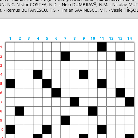
N, N.C. Nistor COSTEA, N.D. - Nelu DUMBRAVĂ, N.M. - Nicolae MUTU
.B. - Remus BUTĂNESCU, T.S. - Traian SAVINESCU, V.T. - Vasile TÎRŞO