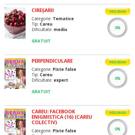
CIREŞARII
DEZLEAGA
Categorie:
Tematice
Tip:
Careu
Dificultate:
mediu
GRATUIT
PERPENDICULARE
DEZLEAGA
Categorie:
Piste false
Tip:
Careu
Dificultate:
expert
GRATUIT
CAREU: FACEBOOK
DEZLEAGA
ENIGMISTICA (16) (CAREU
COLECTIV)
Categorie:
Piste false