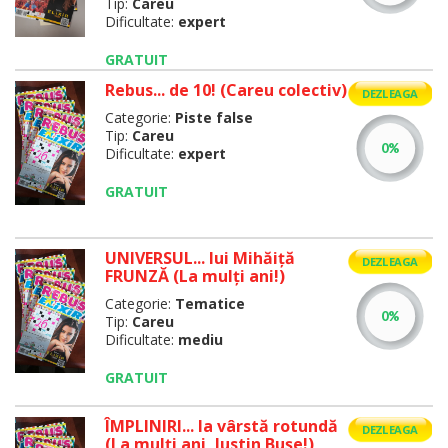
Tip:
Careu
Dificultate:
expert
GRATUIT
Rebus... de 10! (Careu colectiv)
DEZLEAGA
Categorie:
Piste false
Tip:
Careu
Dificultate:
expert
GRATUIT
UNIVERSUL... lui Mihăiţă
DEZLEAGA
FRUNZĂ (La mulţi ani!)
Categorie:
Tematice
Tip:
Careu
Dificultate:
mediu
GRATUIT
ÎMPLINIRI... la vârstă rotundă
DEZLEAGA
(La mulţi ani, Iustin Buşe!)