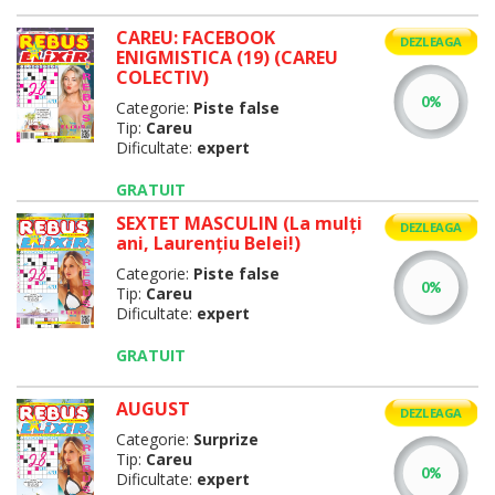
CAREU: FACEBOOK
DEZLEAGA
ENIGMISTICA (19) (CAREU
COLECTIV)
Categorie:
Piste false
Tip:
Careu
Dificultate:
expert
GRATUIT
SEXTET MASCULIN (La mulţi
DEZLEAGA
ani, Laurenţiu Belei!)
Categorie:
Piste false
Tip:
Careu
Dificultate:
expert
GRATUIT
AUGUST
DEZLEAGA
Categorie:
Surprize
Tip:
Careu
Dificultate:
expert