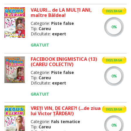
VALURI... de LA MULŢI ANI,
DEZLEAGA
maître Bâldea!
Categorie:
Piste false
Tip:
Careu
Dificultate:
expert
GRATUIT
FACEBOOK ENIGMISTICA (13)
DEZLEAGA
(CAREU COLECTIV)
Categorie:
Piste false
Tip:
Careu
Dificultate:
expert
GRATUIT
VREȚI VIN, DE CARE?! (...de ziua
DEZLEAGA
lui Victor ŢÂRDEA!)
Categorie:
Fals tematice
Tip:
Careu