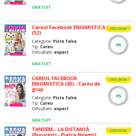
GRATUIT
Careul Facebook ENIGMISTICA
DEZLEAGA
(52)
Categorie:
Piste false
Tip:
Careu
Dificultate:
expert
GRATUIT
CAREUL FACEBOOK
DEZLEAGA
ENIGMISTICA (45) - Careu de
grup
Categorie:
Piste false
Tip:
Careu
Dificultate:
expert
GRATUIT
TANDEM... LA DISTANŢĂ
DEZLEAGA
(Bucureşti - Piatra Neamţ)