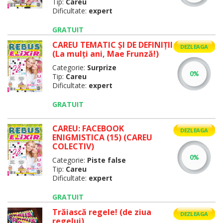
Tip:
Careu
Dificultate:
expert
GRATUIT
CAREU TEMATIC ȘI DE DEFINIȚII
DEZLEAGA
(La mulţi ani, Mae Frunză!)
Categorie:
Surprize
Tip:
Careu
Dificultate:
expert
GRATUIT
CAREU: FACEBOOK
DEZLEAGA
ENIGMISTICA (15) (CAREU
COLECTIV)
Categorie:
Piste false
Tip:
Careu
Dificultate:
expert
GRATUIT
Trăiască regele! (de ziua
DEZLEAGA
regelui)