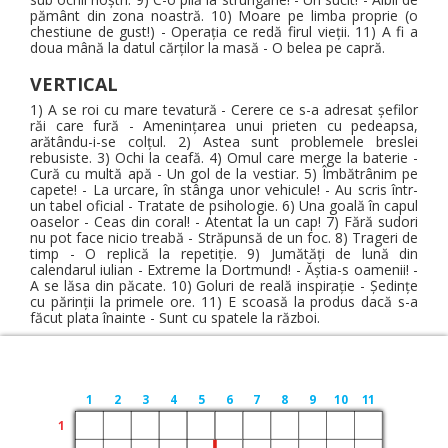
pământ din zona noastră. 10) Moare pe limba proprie (o
chestiune de gust!) - Operația ce redă firul vieții. 11) A fi a
doua mână la datul cărților la masă - O belea pe capră.
VERTICAL
1) A se roi cu mare tevatură - Cerere ce s-a adresat șefilor
răi care fură - Amenințarea unui prieten cu pedeapsa,
arătându-i-se colțul. 2) Astea sunt problemele breslei
rebusiste. 3) Ochi la ceafă. 4) Omul care merge la baterie -
Cură cu multă apă - Un gol de la vestiar. 5) Îmbătrânim pe
capete! - La urcare, în stânga unor vehicule! - Au scris într-
un tabel oficial - Tratate de psihologie. 6) Una goală în capul
oaselor - Ceas din coral! - Atentat la un cap! 7) Fără sudori
nu pot face nicio treabă - Străpunsă de un foc. 8) Trageri de
timp - O replică la repetiție. 9) Jumătăți de lună din
calendarul iulian - Extreme la Dortmund! - Ăștia-s oamenii! -
A se lăsa din păcate. 10) Goluri de reală inspirație - Ședințe
cu părinții la primele ore. 11) E scoasă la produs dacă s-a
făcut plata înainte - Sunt cu spatele la război.