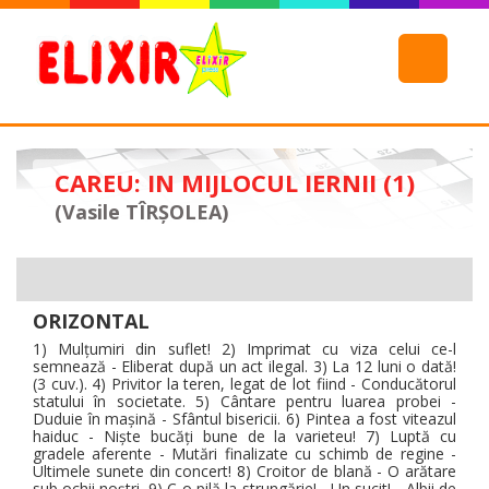
CAREU: IN MIJLOCUL IERNII (1)
(Vasile TÎRŞOLEA)
ORIZONTAL
1) Mulțumiri din suflet! 2) Imprimat cu viza celui ce-l
semnează - Eliberat după un act ilegal. 3) La 12 luni o dată!
(3 cuv.). 4) Privitor la teren, legat de lot fiind - Conducătorul
statului în societate. 5) Cântare pentru luarea probei -
Duduie în mașină - Sfântul bisericii. 6) Pintea a fost viteazul
haiduc - Niște bucăți bune de la varieteu! 7) Luptă cu
gradele aferente - Mutări finalizate cu schimb de regine -
Ultimele sunete din concert! 8) Croitor de blană - O arătare
sub ochii noștri. 9) C-o pilă la strungărie! - Un sucit! - Albii de