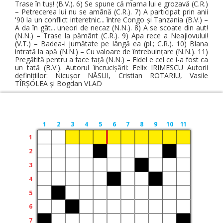
Trase în tuş! (B.V.). 6) Se spune că mama lui e grozavă (C.R.)
– Petrecerea lui nu se amână (C.R.). 7) A participat prin anii
'90 la un conflict interetnic... între Congo şi Tanzania (B.V.) –
A da în gât... uneori de necaz (N.N.). 8) A se scoate din aut!
(N.N.) – Trase la pământ (C.R.). 9) Apa rece a Neajlovului!
(V.T.) – Badea-i jumătate pe lângă ea (pl.; C.R.). 10) Blana
intrată la apă (N.N.) – Cu valoare de întrebuinţare (N.N.). 11)
Pregătită pentru a face faţă (N.N.) – Fidel e cel ce i-a fost ca
un tată (B.V.). Autorul încrucişării: Felix IRIMESCU Autorii
definiţiilor: Nicuşor NĂSUI, Cristian ROTARIU, Vasile
TÎRŞOLEA şi Bogdan VLAD