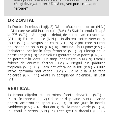
că aţi dezlegat corect! Dacă nu, veţi primi mesaj de
"eroare".
ORIZONTAL
1) Doctor în rebus (Toţi). 2) Dă de băut unui dobitoc (N.N.)
– Mici care se află într-un cuib (B.V.). 3) Statul romului în apă
la 77° (V.T.) – Anunţaţi la debut de cei plecaţi cu sorcova
(V.T.). 4) E tare... dulce (N.N.) – Întâlnirea dintre Newton şi
Joule (V.T.) – Nespus de calm (V.T.). 5) Vişinii care nu mai
dau roade de ani buni (C.R.). 6) Comună... în Filipine! (B.V.) –
Închiderea ochilor în faţa femeilor (V.T.). 7) Plecaţi de la
particular (B.V.). 8) Se ridică cu greutate pe-o parte (C.R.) – E
de petrecut în viaţă... un timp îndelungat (N.N.). 9) Localul
folosit de anumiţi factori (B.V.) – Negrul din pădurea
tropicală (V.T.). 10) L-am dat afară de la lot! (B.V.) – Citite
într-o germană mai veche (B.V.) – De la 2 la 8 se face
ridicarea (C.R.). 11) Aflată în apropierea indienilor... în vest
(V.T.).
VERTICAL
1) Hrana căţeilor cu un miros foarte dezvoltat (V.T.) –
Pluta... în mare (C.R.). 2) Cel ce dă dispoziţie (N.N.) – Bască
pentru amatorii de sport (B.V.). 3) Îşi are gura în nordul
Moldovei (B.V.) – Nu dau din gură... la masa verde (V.T.). 4)
Iau totul în serios (N.N.). 5) Test greu al dracului (C.R.) –