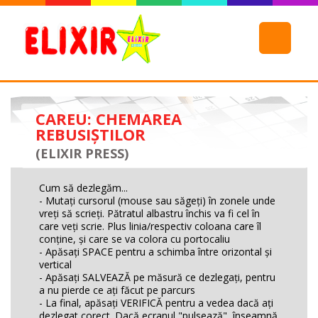
CAREU: CHEMAREA
REBUSIȘTILOR
(ELIXIR PRESS)
Cum să dezlegăm...
- Mutaţi cursorul (mouse sau săgeţi) în zonele unde
vreţi să scrieţi. Pătratul albastru închis va fi cel în
care veţi scrie. Plus linia/respectiv coloana care îl
conţine, şi care se va colora cu portocaliu
- Apăsaţi SPACE pentru a schimba între orizontal şi
vertical
- Apăsaţi SALVEAZĂ pe măsură ce dezlegaţi, pentru
a nu pierde ce aţi făcut pe parcurs
- La final, apăsaţi VERIFICĂ pentru a vedea dacă aţi
dezlegat corect. Dacă ecranul "pulsează", înseamnă