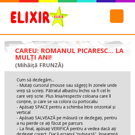
CAREU: ROMANUL PICARESC... LA
MULŢI ANI!
(Mihăiță FRUNZĂ)
Cum să dezlegăm...
- Mutaţi cursorul (mouse sau săgeţi) în zonele unde
vreţi să scrieţi. Pătratul albastru închis va fi cel în
care veţi scrie. Plus linia/respectiv coloana care îl
conţine, şi care se va colora cu portocaliu
- Apăsaţi SPACE pentru a schimba între orizontal şi
vertical
- Apăsaţi SALVEAZĂ pe măsură ce dezlegaţi, pentru
a nu pierde ce aţi făcut pe parcurs
- La final, apăsaţi VERIFICĂ pentru a vedea dacă aţi
dezlegat corect. Dacă ecranul "pulsează", înseamnă