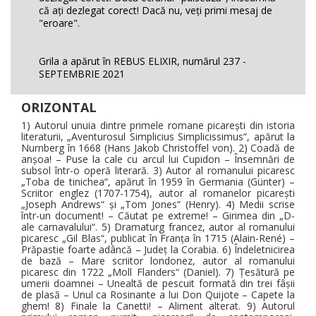
că aţi dezlegat corect! Dacă nu, veţi primi mesaj de
"eroare".
Grila a apărut în REBUS ELIXIR, numărul 237 -
SEPTEMBRIE 2021
ORIZONTAL
1) Autorul unuia dintre primele romane picareşti din istoria
literaturii, „Aventurosul Simplicius Simplicissimus“, apărut la
Nurnberg în 1668 (Hans Jakob Christoffel von). 2) Coadă de
anşoa! – Puse la cale cu arcul lui Cupidon – Însemnări de
subsol într-o operă literară. 3) Autor al romanului picaresc
„Toba de tinichea“, apărut în 1959 în Germania (Günter) –
Scriitor englez (1707-1754), autor al romanelor picareşti
„Joseph Andrews“ şi „Tom Jones“ (Henry). 4) Medii scrise
într-un document! – Căutat pe extreme! – Girimea din „D-
ale carnavalului“. 5) Dramaturg francez, autor al romanului
picaresc „Gil Blas“, publicat în Franţa în 1715 (Alain-René) –
Prăpastie foarte adâncă – Judeţ la Corabia. 6) Îndeletnicirea
de bază – Mare scriitor londonez, autor al romanului
picaresc din 1722 „Moll Flanders“ (Daniel). 7) Ţesătură pe
umerii doamnei – Unealtă de pescuit formată din trei fâşii
de plasă – Unul ca Rosinante a lui Don Quijote – Capete la
ghem! 8) Finale la Canetti! – Aliment alterat. 9) Autorul