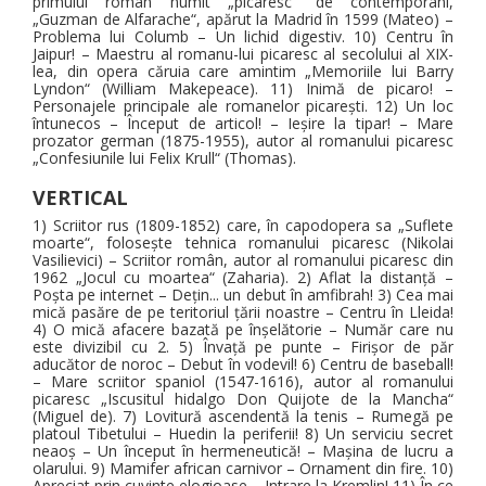
primului roman numit „picaresc“ de contemporani,
„Guzman de Alfarache“, apărut la Madrid în 1599 (Mateo) –
Problema lui Columb – Un lichid digestiv. 10) Centru în
Jaipur! – Maestru al romanu-lui picaresc al secolului al XIX-
lea, din opera căruia care amintim „Memoriile lui Barry
Lyndon“ (William Makepeace). 11) Inimă de picaro! –
Personajele principale ale romanelor picareşti. 12) Un loc
întunecos – Început de articol! – Ieşire la tipar! – Mare
prozator german (1875-1955), autor al romanului picaresc
„Confesiunile lui Felix Krull“ (Thomas).
VERTICAL
1) Scriitor rus (1809-1852) care, în capodopera sa „Suflete
moarte“, foloseşte tehnica romanului picaresc (Nikolai
Vasilievici) – Scriitor român, autor al romanului picaresc din
1962 „Jocul cu moartea“ (Zaharia). 2) Aflat la distanţă –
Poşta pe internet – Deţin... un debut în amfibrah! 3) Cea mai
mică pasăre de pe teritoriul ţării noastre – Centru în Lleida!
4) O mică afacere bazată pe înşelătorie – Număr care nu
este divizibil cu 2. 5) Învaţă pe punte – Firişor de păr
aducător de noroc – Debut în vodevil! 6) Centru de baseball!
– Mare scriitor spaniol (1547-1616), autor al romanului
picaresc „Iscusitul hidalgo Don Quijote de la Mancha“
(Miguel de). 7) Lovitură ascendentă la tenis – Rumegă pe
platoul Tibetului – Huedin la periferii! 8) Un serviciu secret
neaoş – Un început în hermeneutică! – Maşina de lucru a
olarului. 9) Mamifer african carnivor – Ornament din fire. 10)
Apreciat prin cuvinte elogioase – Intrare la Kremlin! 11) În ce