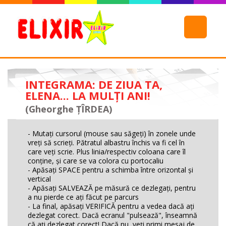
INTEGRAMA: DE ZIUA TA,
ELENA... LA MULŢI ANI!
(Gheorghe ŢÎRDEA)
- Mutaţi cursorul (mouse sau săgeţi) în zonele unde
vreţi să scrieţi. Pătratul albastru închis va fi cel în
care veţi scrie. Plus linia/respectiv coloana care îl
conţine, şi care se va colora cu portocaliu
- Apăsaţi SPACE pentru a schimba între orizontal şi
vertical
- Apăsaţi SALVEAZĂ pe măsură ce dezlegaţi, pentru
a nu pierde ce aţi făcut pe parcurs
- La final, apăsaţi VERIFICĂ pentru a vedea dacă aţi
dezlegat corect. Dacă ecranul "pulsează", înseamnă
că aţi dezlegat corect! Dacă nu, veţi primi mesaj de