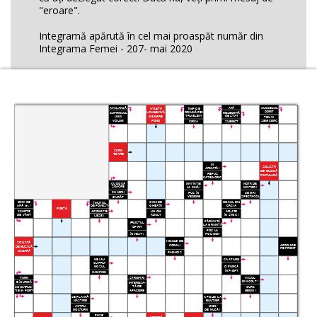
"eroare".
Integramă apărută în cel mai proaspăt număr din
Integrama Femei - 207- mai 2020
AVALANªÃ
AÞÃ
SUCCESUL
TIMP DE
ATLETÃ
DORIT
ODIHNÃ PEN-
LONGEVIVÃ
REªEDINÞÃ
CUPRINSUL
TRU ELEVI
DE STAT
DE MARE
UNUI
TEU ªI
VOLUM
FOND
SEMICERC
CIRCA
SUBIECT
SCRII-
TOARE
ÎN
SOLISTÃ
ARMATÃ !
DE MUZICÃ
REFUZ
POPULARÃ
CATEGORIC
INVITAÞIE
NOTÃ DE
CU DOUÃ
SOACRE
LA CINÃ !
MISTER !
CU MIRII
PUS ÎN
CE MAI
VEDERE
SPECTACOL
E URÂT
OCHI DE
OCHI DE
MOªUL DIN
ÞINUTUL
DE POVEªTI
APÃ (pl.)
GHEAÞÃ
DACIA
POETÃ
AFIRMAÞIE
SCURTE
UN OM
AFLATE
DE VÂNT
ADULT
ÎN STOC !
LESE !
PÃRÃSITÃ
FRUCTUL
LA GRANIÞÃ
OPRIT
FOC LA
ÎN VEST !
POLIGON
INSULE DE
SOLISTÃ
APROAPE
CORALI
DE MUZICÃ
PE FRONT
UªOARÃ
PARADIS
CA ATARE
NE IAU
CU FRU-
O FURCÃ
MOSUL
ÎN PIEPT
CAMPION
TURN
STROPIRI
VASUL
DIN COLÞ !
E ÎN URMÃ
INTERESA-
TÃ DE
CURS
CONSTRUC-
AFACERE
ÞIE ÎN PORT
MEDIU !
ªEF LA MÂ-
A POLEI LA
NÃSTIRE
BIJUTIER
ASTRU
MIEZ
NOCTURN
DE NUCÃ !
PUSE