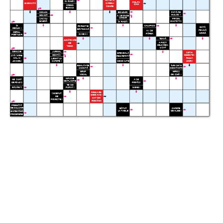
ACTRIÞÃ
ÎN RAMÃ !
POLITI-
GIMNASTÃ
ªI REGI-
CIAN
CREMA
ZOARE
BUNICII
CIOLAN
BOLDURI
PATÃ PE
MIJLOC !
GIGANT
A SE DUCE
SINGUR
FIR DIN
SAC CU
BAIERÃ
MUSTAÞÃ !
ÎN RADÃ !
ÎN
CALAPOD
FORMAÞIE
DATÃ
DECLIN !
BRITANICÃ
PE UªÃ
A I SE
CERUL
AFARÃ
PÃREA
ÎN ABIS !
POEÞILOR
ÞEAVÃ
JUCÃTOARE
A FOST
DE
DEJA REA-
TENIS
LIZAT
CENUªIE
JURNAL
SOÞIA
GREªEALÃ
ODATÃ !
DOMNITO-
STÃ ÎNTRE
REGRETATÃ
RULUI
CAL ªI
LEGAT LA
JOCHEU
ZECE SUTE
CAPETE !
UNIRII
EGALITATE
TURISM ÎN
ªAHISTÃ
CONSTANÞA
GRUP
MIROS
VOCAL
DE IZMÃ !
INFUZIE
NE SUNT
A SE
DE PLANTE
DE FOLOS
PRIPÃªI
TE-AM
RÃSÃRIT
GENE !
PUPAT !
PRIMA FE-
ÎNCEPUT
MEIE AVO-
DE
CAT DIN
POVESTE !
ROMÂNIA
PREGÃTIT
DE CULCARE
BÃTUT
CAPETE
LA TABLE
DE ALEE !
MINTE FÃRÃ
PRICEPERE
TIMPUL TAU:
00:00:00
PUNCTE:
0